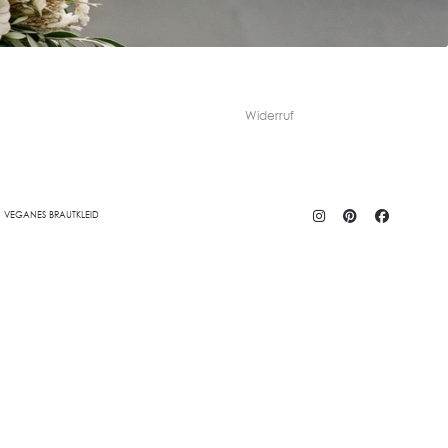
Widerruf
VEGANES BRAUTKLEID
EIDUNG
BLACK EDITION
LINGERIE &
HONEYMOON