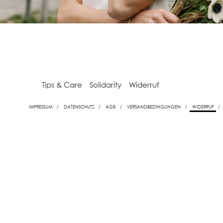
Tips & Care
Solidarity
Widerruf
IMPRESSUM
DATENSCHUTZ
AGB
VERSANDBEDINGUNGEN
WIDERRUF
ORIES
ARCHIVE SALE
SCHMUCK
BABY
BEKL
RENT YOUR STYLE
SALE
SCHLEIER