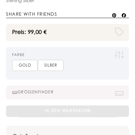
Sterling Silber
SHARE WITH FRIENDS
Preis:
99,00
€
FARBE
GOLD
SILBER
GRÖSSENFINDER
Flora
IN DEN WARENKORB
Hoops
-
in