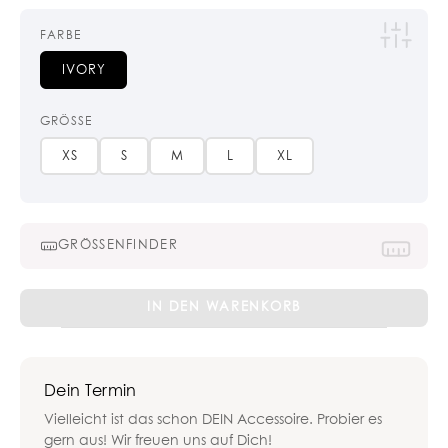
FARBE
IVORY
GRÖSSE
XS
S
M
L
XL
GRÖSSENFINDER
Flower
IN DEN WARENKORB
and
Stripes
Panties
Dein Termin
Menge
Vielleicht ist das schon DEIN Accessoire. Probier es
gern aus! Wir freuen uns auf Dich!