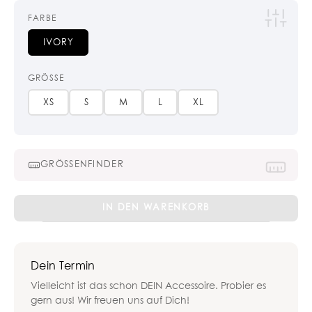
FARBE
IVORY
GRÖSSE
XS
S
M
L
XL
GRÖSSENFINDER
Legal
IN DEN WARENKORB
White
Sin
Tanga-
Dein Termin
Slip
Menge
Vielleicht ist das schon DEIN Accessoire. Probier es
gern aus! Wir freuen uns auf Dich!