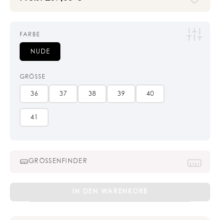
FARBE
NUDE
GRÖSSE
36
37
38
39
40
41
GRÖSSENFINDER
Pearl
IN DEN WARENKORB
Sandals
Menge