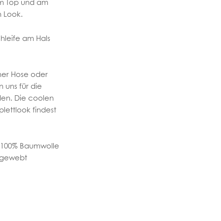
am Top und am
 Look.
hleife am Hals
ner Hose oder
 uns für die
eden. Die coolen
lettlook findest
/ 100% Baumwolle
, gewebt