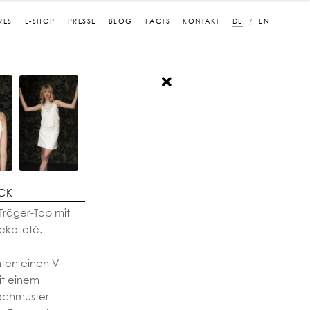
RES
E-SHOP
PRESSE
BLOG
FACTS
KONTAKT
DE
EN
ÜCK
Träger-Top mit
kolleté.
nten einen V-
mit einem
ochmuster