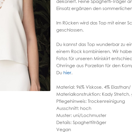
dekoriert. Feine Spaghetti-Träger 
Einsatz ergänzen den sommerlichen
Im Rücken wird das Top mit einer Sc
geschlossen.
Du kannst das Top wunderbar zu ei
einem Rock kombinieren. Wir haben
Fotos für unseren Miniskirt entschi
Ohrringe aus Porzellan für den Komp
Du
hier
.
Material: 96% Viskose, 4% Elasthan
Materialkonstruktion: Kady Stretch
Pflegehinweis: Trockenreinigung
Ausschnitt: hoch
Muster: uni/Lochmuster
Details: Spaghettiträger
Vegan