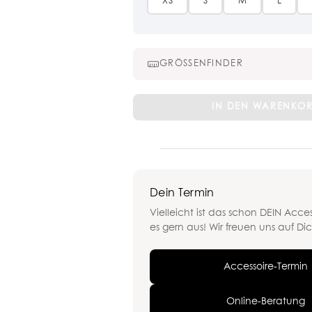
XS
S
M
L
GRÖSSENFINDER
Top
IN DEN WARENKO
Evia
Sunna
Menge
Dein Termin
Vielleicht ist das schon DEIN Acces
es gern aus! Wir freuen uns auf Dic
Accessoire-Termin
Online-Beratung