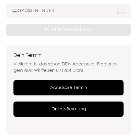
GRÖSSENFINDER
Trägertop
IN DEN WARENKORB
nude
Menge
Dein Termin
Vielleicht ist das schon DEIN Accessoire. Probier es
gern aus! Wir freuen uns auf Dich!
Accessoire-Termin
Online-Beratung