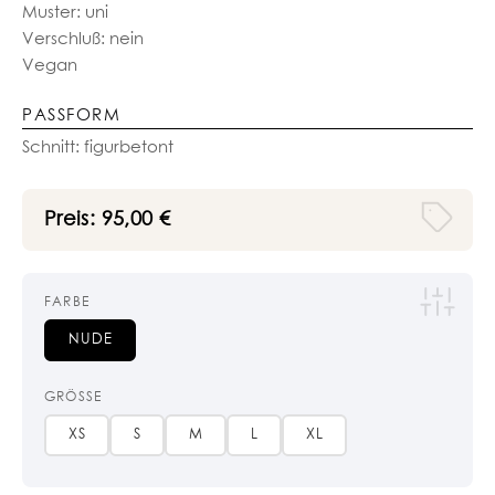
Muster: uni
Verschluß: nein
Vegan
PASSFORM
Schnitt: figurbetont
Preis:
95,00
€
FARBE
NUDE
GRÖSSE
XS
S
M
L
XL