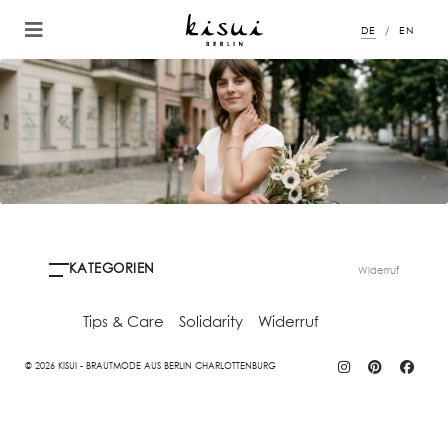
DE
EN
KATEGORIEN
Widerruf
Tips & Care
Solidarity
Widerruf
© 2026 KISUI - BRAUTMODE AUS BERLIN CHARLOTTENBURG
ALLE
SCHUHE
ACCESSORIES
ARCHIVE
SALE