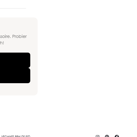
soire. Probier
h!
VEGANES BRAUTKLEID