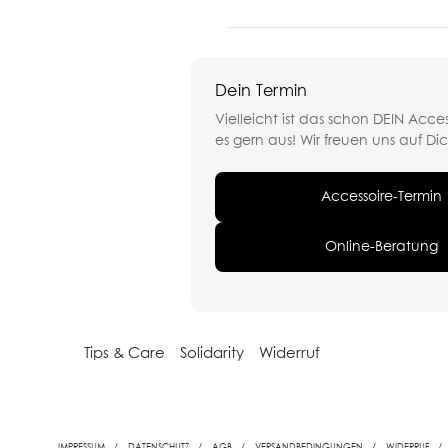
Menge
Dein Termin
Vielleicht ist das schon DEIN Acces
es gern aus! Wir freuen uns auf Dic
Accessoire-Termin
Online-Beratung
Tips & Care
Solidarity
Widerruf
IMPRESSUM
DATENSCHUTZ
AGB
VERSANDBEDINGUNGEN
WIDERRUF