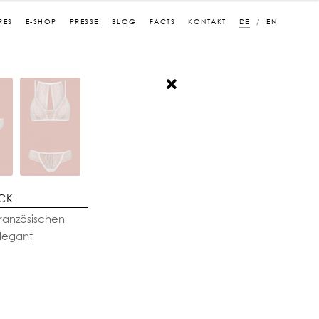
RES
E-SHOP
PRESSE
BLOG
FACTS
KONTAKT
DE
EN
ÜCK
französischen
elegant