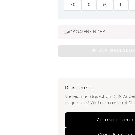
XS
S
M
L
GRÖSSENFINDER
White
IN DEN WARENKO
Sensation
Slip
Menge
Dein Termin
Vielleicht ist das schon DEIN Acces
es gern aus! Wir freuen uns auf Dic
Accessoire-Termin
Online-Beratung