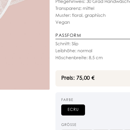
Pflegehinweis: 30 Grad Handwäsch
Transparenz: mittel
Muster: floral, graphisch
Vegan
PASSFORM
Schnitt: Slip
Leibhöhe: normal
Höschenbreite: 8,5 cm
Preis:
75,00
€
FARBE
ECRU
GRÖSSE